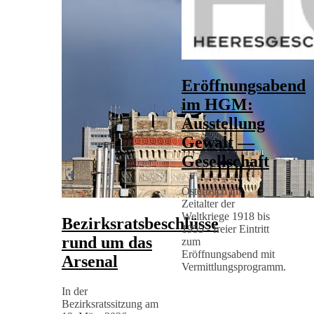
Eröffnungsabend
im HGM:
Ausstellung
Gewalt —
Gesellschaft
Österreich im
Zeitalter der
Weltkriege 1918 bis
Bezirksratsbeschlüsse
1955 - freier Eintritt
rund um das
zum
Eröffnungsabend mit
Arsenal
Vermittlungsprogramm.
In der
Bezirksratssitzung am