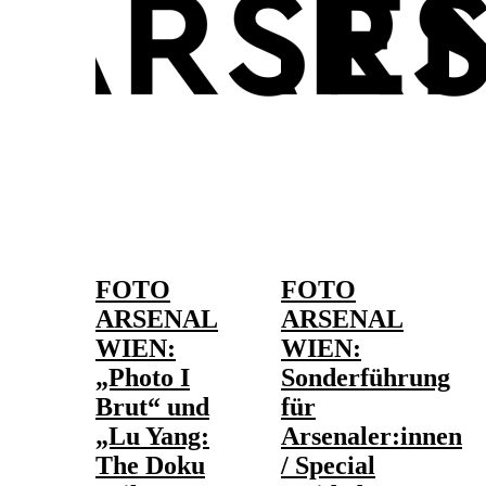
FOTO
FOTO
ARSENAL
ARSENAL
WIEN:
WIEN:
„Photo I
Sonderführung
Brut“ und
für
„Lu Yang:
Arsenaler:innen
The Doku
/ Special