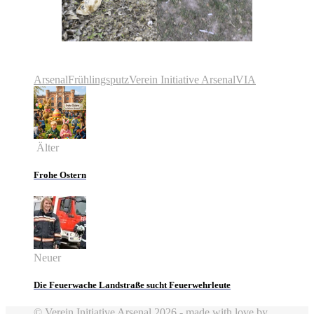
Arsenal
Frühlingsputz
Verein Initiative Arsenal
VIA
Älter
Frohe Ostern
Neuer
Die Feuerwache Landstraße sucht Feuerwehrleute
© Verein Initiative Arsenal 2026 - made with love by