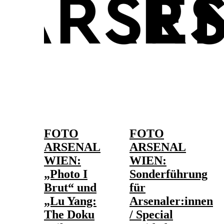
FOTO
FOTO
ARSENAL
ARSENAL
WIEN:
WIEN:
„Photo I
Sonderführung
Brut“ und
für
„Lu Yang:
Arsenaler:innen
The Doku
/ Special