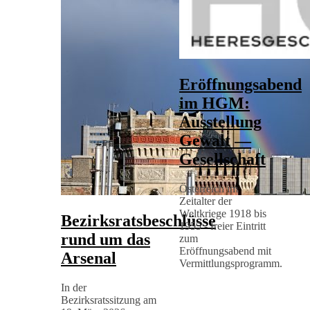
Eröffnungsabend
im HGM:
Ausstellung
Gewalt —
Gesellschaft
Österreich im
Zeitalter der
Weltkriege 1918 bis
Bezirksratsbeschlüsse
1955 - freier Eintritt
rund um das
zum
Eröffnungsabend mit
Arsenal
Vermittlungsprogramm.
In der
Bezirksratssitzung am