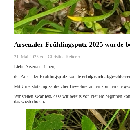
Arsenaler Frühlingsputz 2025 wurde b
21. Mai 2025
von
Christine Reiterer
Liebe Arsenaler:innen,
der Arsenaler
Frühlingsputz
konnte
erfolgreich abgeschlosse
Mit Unterstützung zahlreicher Bewohner:innen konnten die ges
Wir stellen zwar fest, dass wir bereits von Neuem beginnen kö
das wiederholen.