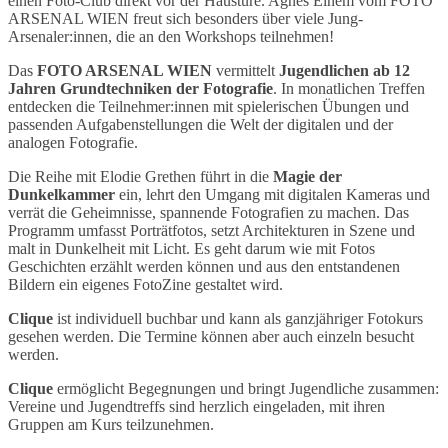
einen Foto-Club direkt vor der Haustüre. Agnes Einem vom FOTO
ARSENAL WIEN freut sich besonders über viele Jung-
Arsenaler:innen, die an den Workshops teilnehmen!
Das
FOTO ARSENAL WIEN
vermittelt
Jugendlichen ab 12
Jahren Grundtechniken der Fotografie
. In monatlichen Treffen
entdecken die Teilnehmer:innen mit spielerischen Übungen und
passenden Aufgabenstellungen die Welt der digitalen und der
analogen Fotografie.
Die Reihe mit Elodie Grethen führt in die
Magie der
Dunkelkammer
ein, lehrt den Umgang mit digitalen Kameras und
verrät die Geheimnisse, spannende Fotografien zu machen. Das
Programm umfasst Porträtfotos, setzt Architekturen in Szene und
malt in Dunkelheit mit Licht. Es geht darum wie mit Fotos
Geschichten erzählt werden können und aus den entstandenen
Bildern ein eigenes FotoZine gestaltet wird.
Clique
ist individuell buchbar und kann als ganzjähriger Fotokurs
gesehen werden. Die Termine können aber auch einzeln besucht
werden.
Clique
ermöglicht Begegnungen und bringt Jugendliche zusammen:
Vereine und Jugendtreffs sind herzlich eingeladen, mit ihren
Gruppen am Kurs teilzunehmen.