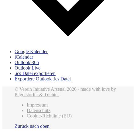
Google Kalender
iCalendar
Outlook 365
Outlook Live
.ics-Datei exportieren
Exportiere Outlook .ics Datei
© Verein Initiative Arsenal 2026 - made with love by
Pilgerstorfer & Töchter
Impressum
Datenschutz
Cookie-Richtlinie (EU)
Zurück nach oben