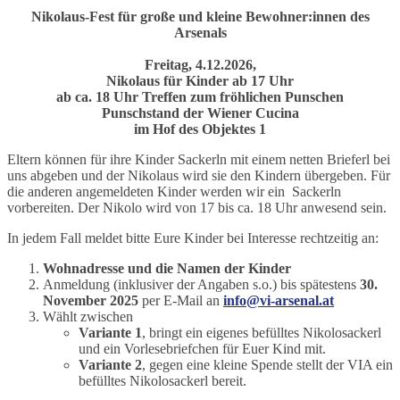
Nikolaus-Fest für große und kleine Bewohner:innen des
Arsenals
Freitag, 4.12.2026,
Nikolaus für Kinder ab 17 Uhr
ab ca. 18 Uhr Treffen zum fröhlichen Punschen
Punschstand der Wiener Cucina
im Hof des Objektes 1
Eltern können für ihre Kinder Sackerln mit einem netten Brieferl bei
uns abgeben und der Nikolaus wird sie den Kindern übergeben. Für
die anderen angemeldeten Kinder werden wir ein Sackerln
vorbereiten. Der Nikolo wird von 17 bis ca. 18 Uhr anwesend sein.
In jedem Fall meldet bitte Eure Kinder bei Interesse rechtzeitig an:
Wohnadresse und die Namen der Kinder
Anmeldung (inklusiver der Angaben s.o.) bis spätestens
30.
November 2025
per E-Mail an
info@vi-arsenal.at
Wählt zwischen
Variante 1
, bringt ein eigenes befülltes Nikolosackerl
und ein Vorlesebriefchen für Euer Kind mit.
Variante 2
, gegen eine kleine Spende stellt der VIA ein
befülltes Nikolosackerl bereit.