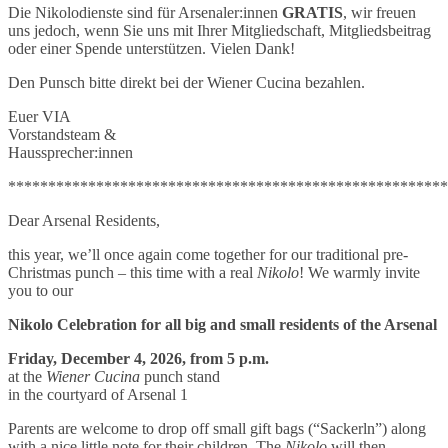
Die Nikolodienste sind für Arsenaler:innen
GRATIS
, wir freuen
uns jedoch, wenn Sie uns mit Ihrer Mitgliedschaft, Mitgliedsbeitrag
oder einer Spende unterstützen. Vielen Dank!
Den Punsch bitte direkt bei der Wiener Cucina bezahlen.
Euer VIA
Vorstandsteam &
Haussprecher:innen
*******************************************************
Dear Arsenal Residents,
this year, we’ll once again come together for our traditional pre-
Christmas punch – this time with a real
Nikolo
! We warmly invite
you to our
Nikolo Celebration for all big and small residents of the Arsenal
Friday, December 4, 2026, from 5 p.m.
at the
Wiener Cucina
punch stand
in the courtyard of Arsenal 1
Parents are welcome to drop off small gift bags (“Sackerln”) along
with a nice little note for their children. The
Nikolo
will then