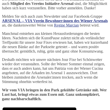
auch
Mitglied des Vereins Initiative Arsenal
sind, die Möglichkeit
haben sich kurz vorzustellen. Bitte vorher anmelden. Danke!
Melden Sie sich auch zum Newsletter und zur Facebook-Gruppe
ARSENAL – VIA Verein Bewohner:innen des Wiener Arsenals
an, die dankenswerter Weise von
Regine Marcian
betreut wird.
Manchmal entstehen aus kleinen Herausforderungen die besten
Ideen. Nachdem sich die KunstPause zuletzt nicht als verlässlicher
Treffpunkt für unsere Jour Fixes erwiesen hat, haben wir kurzerhand
die neuen Bänke auf der Parkseite getestet – und waren positiv
überrascht: gemütlich, ruhig, grün und ganz ohne Konsumzwang.
Deshalb möchten wir unsere nächsten Jour Fixe bei Schönwetter
wieder dort veranstalten. Sollte der Wiener Sommer einmal zeigen,
dass er auch anders kann, hat uns Patrizia von der Wiener Cucina
angeboten, auf die Arkaden im Arsenal 1 auszuweichen. Dort
bleiben zumindest die Arsenaler:innen trocken, auch wenn die
Stimmung ohnehin wetterfest ist.
Wir vom VIA bringen in den Park gekühlte Getränke mit. Wer
Lust hat, bringt etwas zum Essen mit. Ganz unkompliziert,
ganz nachbarschaftlich.