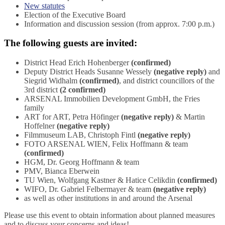
New statutes
Election of the Executive Board
Information and discussion session (from approx. 7:00 p.m.)
The following guests are invited:
District Head Erich Hohenberger
(confirmed)
Deputy District Heads Susanne Wessely
(negative reply)
and
Siegrid Widhalm
(confirmed)
, and district councillors of the
3rd district
(2 confirmed)
ARSENAL Immobilien Development GmbH, the Fries
family
ART for ART, Petra Höfinger
(negative reply)
& Martin
Hoffelner
(negative reply)
Filmmuseum LAB, Christoph Fintl
(negative reply)
FOTO ARSENAL WIEN, Felix Hoffmann & team
(confirmed)
HGM, Dr. Georg Hoffmann & team
PMV, Bianca Eberwein
TU Wien, Wolfgang Kastner & Hatice Celikdin
(confirmed)
WIFO, Dr. Gabriel Felbermayer & team
(negative reply)
as well as other institutions in and around the Arsenal
Please use this event to obtain information about planned measures
and to discuss your concerns and ideas!