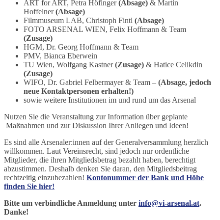
ART for ART, Petra Höfinger
(Absage)
& Martin
Hoffelner
(Absage)
Filmmuseum LAB, Christoph Fintl
(Absage)
FOTO ARSENAL WIEN, Felix Hoffmann & Team
(Zusage)
HGM, Dr. Georg Hoffmann & Team
PMV, Bianca Eberwein
TU Wien, Wolfgang Kastner
(Zusage)
& Hatice Celikdin
(Zusage)
WIFO, Dr. Gabriel Felbermayer & Team –
(Absage, jedoch
neue Kontaktpersonen erhalten!)
sowie weitere Institutionen im und rund um das Arsenal
Nutzen Sie die Veranstaltung zur Information über geplante
Maßnahmen und zur Diskussion Ihrer Anliegen und Ideen!
Es sind alle Arsenaler:innen auf der Generalversammlung herzlich
willkommen. Laut Vereinsrecht, sind jedoch nur ordentliche
Mitglieder, die ihren Mitgliedsbetrag bezahlt haben, berechtigt
abzustimmen. Deshalb denken Sie daran, den Mitgliedsbeitrag
rechtzeitig einzubezahlen!
Kontonummer der Bank und Höhe
finden Sie hier!
Bitte um verbindliche Anmeldung unter
info@vi-arsenal.at
.
Danke!