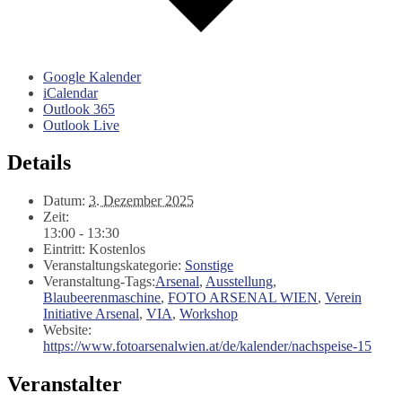
Google Kalender
iCalendar
Outlook 365
Outlook Live
Details
Datum:
3. Dezember 2025
Zeit:
13:00 - 13:30
Eintritt:
Kostenlos
Veranstaltungskategorie:
Sonstige
Veranstaltung-Tags:
Arsenal
,
Ausstellung
,
Blaubeerenmaschine
,
FOTO ARSENAL WIEN
,
Verein
Initiative Arsenal
,
VIA
,
Workshop
Website:
https://www.fotoarsenalwien.at/de/kalender/nachspeise-15
Veranstalter