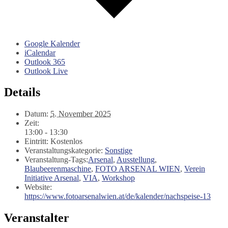
Google Kalender
iCalendar
Outlook 365
Outlook Live
Details
Datum:
5. November 2025
Zeit:
13:00 - 13:30
Eintritt:
Kostenlos
Veranstaltungskategorie:
Sonstige
Veranstaltung-Tags:
Arsenal
,
Ausstellung
,
Blaubeerenmaschine
,
FOTO ARSENAL WIEN
,
Verein
Initiative Arsenal
,
VIA
,
Workshop
Website:
https://www.fotoarsenalwien.at/de/kalender/nachspeise-13
Veranstalter