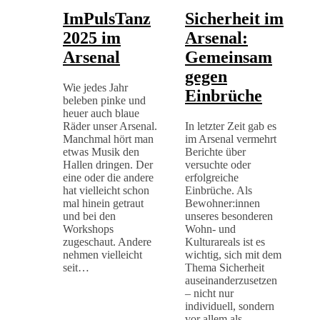
ImPulsTanz
Sicherheit im
2025 im
Arsenal:
Arsenal
Gemeinsam
gegen
Wie jedes Jahr
Einbrüche
beleben pinke und
heuer auch blaue
Räder unser Arsenal.
In letzter Zeit gab es
Manchmal hört man
im Arsenal vermehrt
etwas Musik den
Berichte über
Hallen dringen. Der
versuchte oder
eine oder die andere
erfolgreiche
hat vielleicht schon
Einbrüche. Als
mal hinein getraut
Bewohner:innen
und bei den
unseres besonderen
Workshops
Wohn- und
zugeschaut. Andere
Kulturareals ist es
nehmen vielleicht
wichtig, sich mit dem
seit…
Thema Sicherheit
auseinanderzusetzen
– nicht nur
individuell, sondern
vor allem als