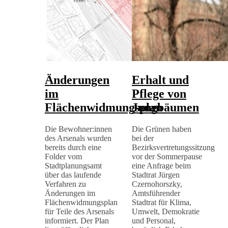
Änderungen
Erhalt und
im
Pflege von
Flächenwidmungsplan
Jungbäumen
Die Bewohner:innen
Die Grünen haben
des Arsenals wurden
bei der
bereits durch eine
Bezirksvertretungssitzung
Folder vom
vor der Sommerpause
Stadtplanungsamt
eine Anfrage beim
über das laufende
Stadtrat Jürgen
Verfahren zu
Czernohorszky,
Änderungen im
Amtsführender
Flächenwidmungsplan
Stadtrat für Klima,
für Teile des Arsenals
Umwelt, Demokratie
informiert. Der Plan
und Personal,